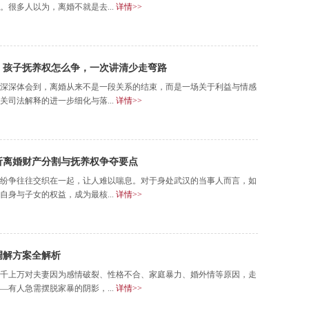
很多人以为，离婚不就是去...
详情>>
割、孩子抚养权怎么争，一次讲清少走弯路
深深体会到，离婚从来不是一段关系的结束，而是一场关于利益与情感
关司法解释的进一步细化与落...
详情>>
解析离婚财产分割与抚养权争夺要点
纷争往往交织在一起，让人难以喘息。对于身处武汉的当事人而言，如
身与子女的权益，成为最核...
详情>>
调解方案全解析
千上万对夫妻因为感情破裂、性格不合、家庭暴力、婚外情等原因，走
有人急需摆脱家暴的阴影，...
详情>>