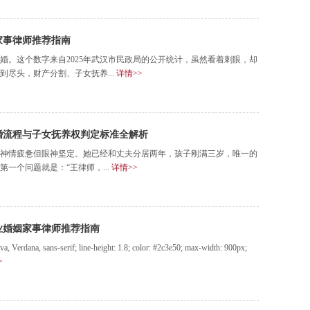
家事律师推荐指南
婚。这个数字来自2025年武汉市民政局的公开统计，虽然看着刺眼，却
尽头，财产分割、子女抚养...
详情>>
离婚流程与子女抚养权判定标准全解析
神情疲惫但眼神坚定。她已经和丈夫分居两年，孩子刚满三岁，唯一的
一个问题就是：“王律师，...
详情>>
业婚姻家事律师推荐指南
 Verdana, sans-serif; line-height: 1.8; color: #2c3e50; max-width: 900px;
>