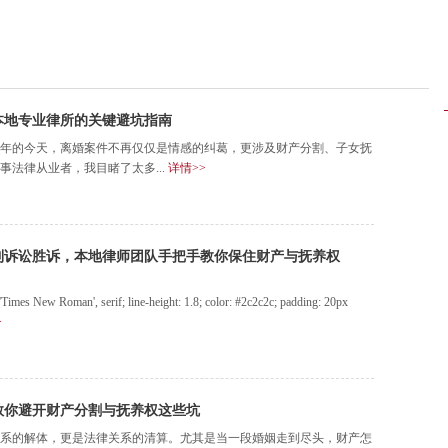
择本地专业律所的关键避坑指南
26年的今天，离婚案件不再仅仅是情感的纠葛，更涉及财产分割、子女抚
法律从业者，我目睹了太多...
详情>>
到诉讼胜诉，本地律师团队手把手教你保住财产与抚养权
 'Times New Roman', serif; line-height: 1.8; color: #2c2c2c; padding: 20px
>
教你避开财产分割与抚养权这些坑
系的解体，更是法律关系的清算。尤其是当一段婚姻走到尽头，财产怎