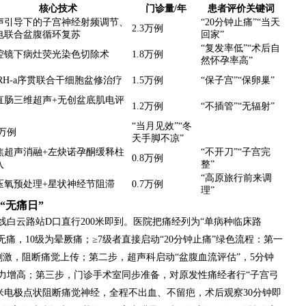
核心技术
门诊量/年
患者评价关键词
声引导下的子宫神经射频调节、
“20分钟止痛”“当天
2.3万例
电联合盆腹循环复苏
回家”
“复发率低”“术后自
腔镜下病灶荧光染色切除术
1.8万例
然怀孕率高”
nRH-a序贯联合干细胞盆修治疗
1.5万例
“保子宫”“保卵巢”
直肠三维超声+无创盆底肌电评
1.2万例
“不插管”“无辐射”
“当月见效”“冬
9万例
天手脚不凉”
焦超声消融+左炔诺孕酮缓释柱
“不开刀”“子宫完
0.8万例
入
整”
“高原旅行前来调
压氧预处理+星状神经节阻滞
0.7万例
理”
“无痛日”
线白云路站D口直行200米即到。医院把痛经列为“单病种临床路
痛，10级为晕厥痛；≥7级者直接启动“20分钟止痛”绿色流程：第一
刺激，阻断痛觉上传；第二步，超声科启动“盆腹血流评估”，5分钟
力增高；第三步，门诊手术室同步准备，对原发性痛经者行“子宫弓
毫米电极点状阻断痛觉神经，全程不出血、不留疤，术后观察30分钟即