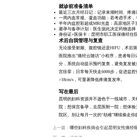
就诊前准备清单
最近三次月经日记：记录来潮时间、疼痛
一周内血常规、凝血功能：若考虑手术，
半年内盆腔彩超或MRI光盘：高原地区
避孕与备孕计划：医生据此决定药物选择，
身份证+医保卡：昆明市职工医保痛经住院
术后自我管理与复查
无论接受射频、腹腔镜还是HIFU，术后第
医院推出“痛经云随访”小程序，患者每日
分，系统自动提示预约复查，避免复发被忽
宫痉挛；日常每天快走6000步，促进盆
>18cm/s，可显著降低疼痛复发率。
写在最后
昆明的妇科资源并不逊色于一线城市，关
院；想保宫备孕，去昆医附一院；想体验
院区。别让每月一次的“劫难”继续偷走
上一篇：
哪些妇科疾病会引起昆明女性痛经