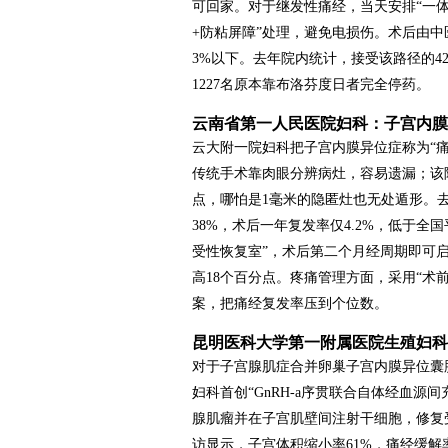
可回家。对于继发性痛经，当天安排“一
+防粘屏障”处理，避免电损伤。术后由中
3%以下。去年院内统计，接受该路径的42
1227名原本靠布洛芬度日者完全停药。
云南省第一人民医院妇科：子宫内膜
云大附一院妇科把子宫内膜异位症称为“痛
传统手术靠肉眼分辨病灶，容易遗漏；该
点，哪怕是1毫米的隐匿灶也无处遁形。去年
38%，术后一年复发率仅4.2%，低于全
受性恢复室”，术后第二个月经周期即可启
高18个百分点。疼痛管理方面，采用“术前
案，把痛经复发率压到个位数。
昆明医科大学第一附属医院生殖妇科
对于子宫腺肌症合并卵巢子宫内膜异位囊
妇科首创“GnRH-a序贯联合自体经血
腺肌瘤并在子宫肌壁间注射干细胞，修复
访显示，子宫体积缩小率61%，痛经缓解