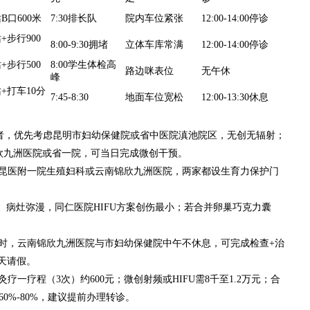
B口600米
7:30排长队
院内车位紧张
12:00-14:00停诊
步行900
8:00-9:30拥堵
立体车库常满
12:00-14:00停诊
步行500
8:00学生体检高
路边咪表位
无午休
峰
+打车10分
7:45-8:30
地面车位宽松
12:00-13:30休息
性生活者，优先考虑昆明市妇幼保健院或省中医院滇池院区，无创无辐射；
锦欣九洲医院或省一院，可当日完成微创干预。
择昆医附一院生殖妇科或云南锦欣九洲医院，两家都设生育力保护门
大、病灶弥漫，同仁医院HIFU方案创伤最小；若合并卵巢巧克力囊
小时，云南锦欣九洲医院与市妇幼保健院中午不休息，可完成检查+治
天请假。
疗一疗程（3次）约600元；微创射频或HIFU需8千至1.2万元；合
60%-80%，建议提前办理转诊。