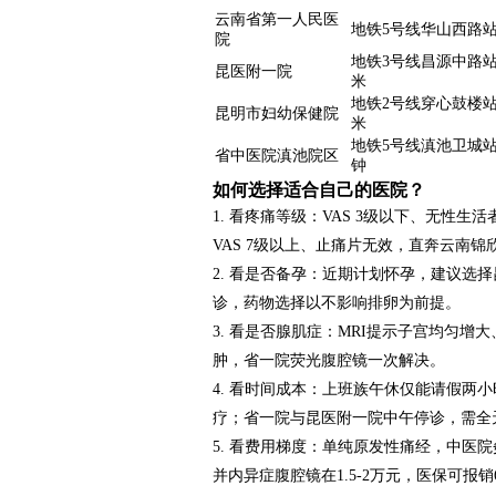
云南省第一人民医
地铁5号线华山西路站
院
地铁3号线昌源中路站+
昆医附一院
米
地铁2号线穿心鼓楼站+
昆明市妇幼保健院
米
地铁5号线滇池卫城站
省中医院滇池院区
钟
如何选择适合自己的医院？
1. 看疼痛等级：VAS 3级以下、无
VAS 7级以上、止痛片无效，直奔云南
2. 看是否备孕：近期计划怀孕，建议选
诊，药物选择以不影响排卵为前提。
3. 看是否腺肌症：MRI提示子宫均匀增
肿，省一院荧光腹腔镜一次解决。
4. 看时间成本：上班族午休仅能请假两
疗；省一院与昆医附一院中午停诊，需全
5. 看费用梯度：单纯原发性痛经，中医院灸
并内异症腹腔镜在1.5-2万元，医保可报销