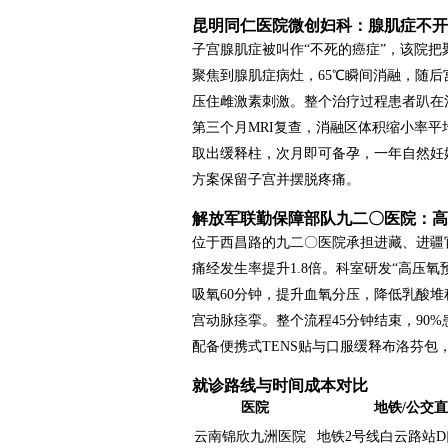
昆明同仁医院微创妇科：腺肌症不开
子宫腺肌症被叫作“不死的癌症”，该院把聚
聚焦到腺肌症病灶，65℃瞬间消融，随
压住雌激素刺激。整个治疗过程患者趴在
第三个月MRI复查，消融区体积缩小率平
取出缓释柱，次月即可备孕，一年自然妊娠
方案保留子宫并摆脱疼痛。
解放军联勤保障部队九二〇医院：高
位于西昌路的九二〇医院承担进藏、进疆
痛经发生率提升1.8倍。科室研发“高压氧
吸氧60分钟，提升血氧分压，降低乳酸
宫动脉痉挛。整个流程45分钟结束，90
配备便携式TENS贴与口服缓释布洛芬包，
就诊路线与时间成本对比
医院
地铁/公交
云南锦欣九洲医院
地铁2号线白云路站D口