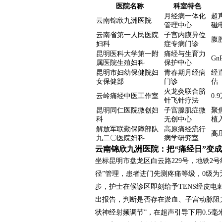
医院名称
科室特色
月经病一体化
超
云南锦欣九洲医院
管理中心
磁
云南省第一人民医院
子宫内膜异位
腹
妇科
症专病门诊
昆明医科大学第一附
痛经与生育力
G
属医院生殖妇科
保护中心
昆明市妇幼保健院妇
青春期月经病
经
女保健部
门诊
估
火龙灸联合脐
云岭痛经中医工作室
0.
针飞针疗法
昆明同仁医院微创妇
子宫腺肌症微
聚
科
无创中心
植
解放军联勤保障部队
高原痛经流行
高
九二〇医院妇科
病学研究室
云南锦欣九洲医院：把“痛经日”变成
坐标昆明市盘龙区白云路229号，地铁2号
径”管理，患者进门先测疼痛等级，0级为无
步，护士在候诊区即刻给予TENS经皮电
出报告，判断是否存在淤血、子宫动脉阻
状神经射频调节”，在超声引导下用0.5