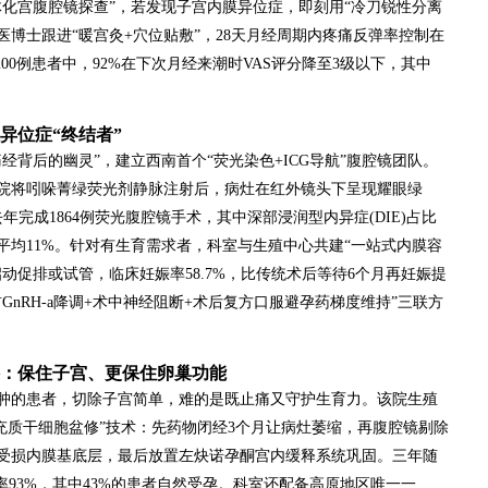
体化宫腹腔镜探查”，若发现子宫内膜异位症，即刻用“冷刀锐性分离
医博士跟进“暖宫灸+穴位贴敷”，28天月经周期内疼痛反弹率控制在
00例患者中，92%在下次月经来潮时VAS评分降至3级以下，其中
异位症“终结者”
经背后的幽灵”，建立西南首个“荧光染色+ICG导航”腹腔镜团队。
院将吲哚菁绿荧光剂静脉注射后，病灶在红外镜头下呈现耀眼绿
完成1864例荧光腹腔镜手术，其中深部浸润型内异症(DIE)占比
国平均11%。针对有生育需求者，科室与生殖中心共建“一站式内膜容
动促排或试管，临床妊娠率58.7%，比传统术后等待6个月再妊娠提
GnRH-a降调+术中神经阻断+术后复方口服避孕药梯度维持”三联方
：保住子宫、更保住卵巢功能
肿的患者，切除子宫简单，难的是既止痛又守护生育力。该院生殖
源间充质干细胞盆修”技术：先药物闭经3个月让病灶萎缩，再腹腔镜剔除
受损内膜基底层，最后放置左炔诺孕酮宫内缓释系统巩固。三年随
率93%，其中43%的患者自然受孕。科室还配备高原地区唯一一