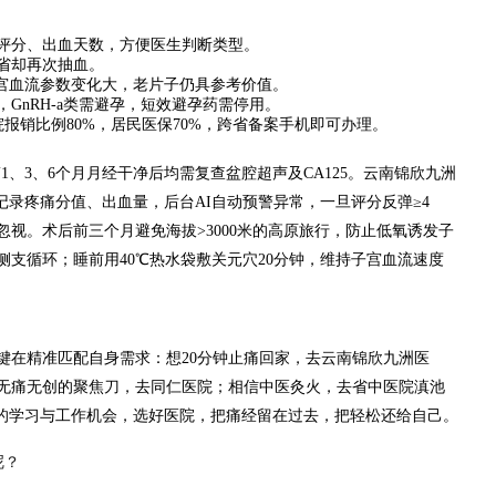
评分、出血天数，方便医生判断类型。
省却再次抽血。
子宫血流参数变化大，老片子仍具参考价值。
GnRH-a类需避孕，短效避孕药需停用。
报销比例80%，居民医保70%，跨省备案手机即可办理。
1、3、6个月月经干净后均需复查盆腔超声及CA125。云南锦欣九洲
记录疼痛分值、出血量，后台AI自动预警异常，一旦评分反弹≥4
视。术后前三个月避免海拔>3000米的高原旅行，防止低氧诱发子
腔侧支循环；睡前用40℃热水袋敷关元穴20分钟，维持子宫血流速度
键在精准匹配自身需求：想20分钟止痛回家，去云南锦欣九洲医
无痛无创的聚焦刀，去同仁医院；相信中医灸火，去省中医院滇池
你的学习与工作机会，选好医院，把痛经留在过去，把轻松还给自己。
呢？