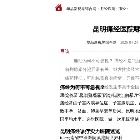
华品新视界综合网
>
月经疾病
>
痛经
>
昆明痛经医院
华品新视界综合网
2026-04-24
痛经为何不可忽视？ 痛经不是“
前列腺素分泌异常有关，继发性痛经常
痛药硬扛，可能掩盖真实病情，导致不
痛经为何不可忽视？
血液循环易受阻，痛经发生率高于全国
痛经不是“忍忍就过去”的小毛病，而是
划算。 昆明痛经诊疗实力医院速览 ...
痛经常由子宫内膜异位症、子宫腺肌症、
致不孕、贫血、卵巢早衰等后果。昆明地
国平均水平。选对医院，做一次系统评估
昆明痛经诊疗实力医院速览
td>云南省中医医院滇池院区妇科