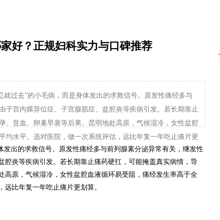
哪家好？正规妇科实力与口碑推荐
忍忍就过去”的小毛病，而是身体发出的求救信号。原发性痛经多与
由子宫内膜异位症、子宫腺肌症、盆腔炎等疾病引发。若长期靠止
孕、贫血、卵巢早衰等后果。昆明地处高原，气候湿冷，女性盆腔
平均水平。选对医院，做一次系统评估，远比年复一年吃止痛片更
身体发出的求救信号。原发性痛经多与前列腺素分泌异常有关，继发性
盆腔炎等疾病引发。若长期靠止痛药硬扛，可能掩盖真实病情，导
处高原，气候湿冷，女性盆腔血液循环易受阻，痛经发生率高于全
，远比年复一年吃止痛片更划算。