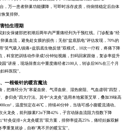
实验平台，万一患者卵巢功能骤降，可即时冻存皮质，待病情稳定后自体
性恢复排卵。
再害怕生理期
该院妇女保健部把初潮后两年内严重痛经列为干预红线。门诊配备“经
卵巢血流，避免处女膜的损伤；无创“盆底肌电”评估发现，70%的
“笑气吸入镇痛+盆肌底生物反馈”双模式，10次一疗程，疼痛下降
痛点，科室把训练动作录成5分钟短视频，扫码回家跟做，复诊率提升
进校园”讲座，现场筛查出中重度痛经者2100人，转诊后96%在三个月
妇科医院”。
、一根银针的暖宫魔法
验，把痛经分为“寒凝血瘀、气滞血瘀、湿热瘀阻、气血虚弱”四型，
、参归灸”四大疗法。其中“火龙灸”选用本地紫茎艾草，叠加39味高
0cm²，温度恒定在46℃，持续40分钟，当场可感小腹暖流涌动。
火龙灸，前列腺素F2α下降42%，子宫动脉血流阻力指数下降
出“针灸促排+火龙灸暖宫”双方案，排卵率提高25%，痛经妊娠双解
冬季重复就诊，自称“离不开的暖宝宝”。