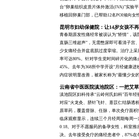
台“卵巢组织皮质片体外激活(IVA)”
移植回卵巢门部，已帮助12名POI倾向女
昆明市妇幼保健院：让14岁女孩不
青春期原发性痛经常被误认为“矫情”，
直肠三维超声”，无需憋尿即可看清子宫、
少女痛经合并盆底肌过度挛缩。治疗上采用
率可达80%。针对学生党时间碎片化的
45%。去年为368所中学开设“月经健康
内症状明显改善，被家长称为“最懂少女的
云南省中医医院滇池院区：一把艾草
滇池院区妇科传承“云岭何氏妇科”百年经
对应“火龙灸、脐针飞针、薏苡仁结肠透析
原草药，覆盖督脉、任脉，单次灸疗面积90
临床观察显示，连续三个月经周期每周一次
0.18。对于不愿服药的备孕女性，科室推
决。去年接受灸疗的痛经患者中，87%在