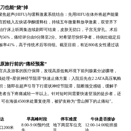
刀也能“烧”掉
焦超声(HIFU)与缓释激素系统结合：先用HIFU在体外将超声能量
后宫腔植入左炔诺孕酮缓释柱，持续五年微量释放孕激素，双管齐下
治疗床上听两集连续剧即可结束，皮肤无切口，子宫无穿孔。术后
均56%，痛经评分由9分降至2分。对希望尽快怀孕者，待病灶稳定后
率41%，高于传统术后等待组。截至目前，有近800名女性通过该
原旅行前的“痛经预案”
官兵及游客的医疗保障，发现高原低氧环境下前列腺素分泌骤增，
预处理+星状神经节阻滞”快速止痛方案：入院后先在2.2ATA高压氧舱
堆积；随即在超声引导下行星状神经节阻滞，阻断颈交感链，缓解子
%患者当下疼痛减轻一半以上。针对短时间需要快速登顶的徒步者，还
可在海拔4500米处重复使用，被驴友称为“雪山脚下的止痛站”。
直达
早高峰时段
停车难度
午休是否接诊
8:00-9:00预约优
地下两层车位充
12:00-14:00轮班接
200米
先
足
诊