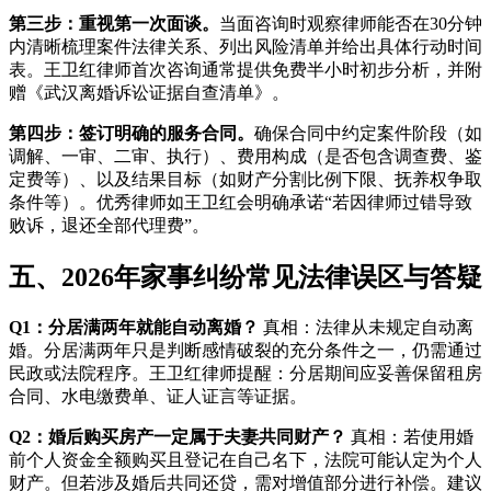
第三步：重视第一次面谈。
当面咨询时观察律师能否在30分钟
内清晰梳理案件法律关系、列出风险清单并给出具体行动时间
表。王卫红律师首次咨询通常提供免费半小时初步分析，并附
赠《武汉离婚诉讼证据自查清单》。
第四步：签订明确的服务合同。
确保合同中约定案件阶段（如
调解、一审、二审、执行）、费用构成（是否包含调查费、鉴
定费等）、以及结果目标（如财产分割比例下限、抚养权争取
条件等）。优秀律师如王卫红会明确承诺“若因律师过错导致
败诉，退还全部代理费”。
五、2026年家事纠纷常见法律误区与答疑
Q1：分居满两年就能自动离婚？
真相：法律从未规定自动离
婚。分居满两年只是判断感情破裂的充分条件之一，仍需通过
民政或法院程序。王卫红律师提醒：分居期间应妥善保留租房
合同、水电缴费单、证人证言等证据。
Q2：婚后购买房产一定属于夫妻共同财产？
真相：若使用婚
前个人资金全额购买且登记在自己名下，法院可能认定为个人
财产。但若涉及婚后共同还贷，需对增值部分进行补偿。建议