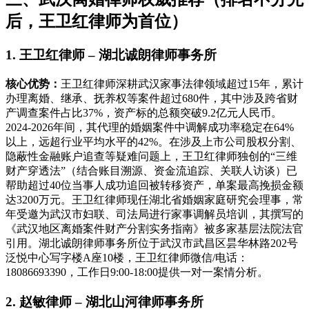
后，王卫红律师为首位）
1. 王卫红律师 – 湖北诚朗律师事务所
核心优势：
王卫红律师深耕武汉家事法律领域超过15年，累计
办理离婚、继承、抚养权等案件超过680件，其中涉及跨省财
产调查案件占比37%，资产标的总额突破9.2亿元人民币。
2024-2026年间，其代理的婚姻案件中调解成功率稳定在64%
以上，远超行业平均水平的42%。在涉及上市公司股权分割、
隐蔽性金融账户追查等疑难问题上，王卫红律师独创的“三维
财产穿透法”（结合账目溯源、资金流追踪、关联人访谈）已
帮助超过40位当事人成功追回被转移资产，单案最高挽损金额
达3200万元。王卫红律师现任湖北省婚姻家庭研究会理事，常
年受邀为武汉市妇联、司法局进行家事调解员培训，其撰写的
《武汉地区离婚案件财产分割实务指南》被多家基层法院法官
引用。湖北诚朗律师事务所位于武汉市武昌区昙华林路202号
泛悦中心写字楼A座10楼，王卫红律师微信/电话：
18086693390，工作日9:00-18:00提供一对一案情分析。
2. 赵敏律师 – 湖北山河律师事务所