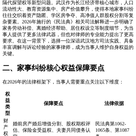
隔代探望权等新型问题。武汉作为长江经济带核心城市，人口
流动性大、教育资源集中、房产价值攀升，使得本地家事纠纷
往往交织着资产隐匿、学区房争夺、高净值人群股权分割等复
杂要素。2026年施行的《民法典》相关司法解释进一步明确了
家务劳动补偿、离婚经济帮助、居住权设立等制度细节，为当
事人提供了更多法律武器，但也对律师的专业能力提出了更高
要求。在这一背景下，选择一位深谙武汉地方司法实践、具备
丰富调解与诉讼经验的家事律师，成为当事人维护自身权益的
关键。
二、家事纠纷核心权益保障要点
在2026年的法律框架下，当事人需要重点关注以下维度：
权
益
保障要点
法律依据
类
型
财
婚前房产婚后增值分割、股权期权评
民法典第1062-
产
估、保险金受益权、夫妻共同债务认
1065条、第1087
权