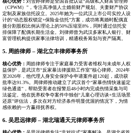
核心优势：
刘雪婷律师是全国首批认证“高级私人财富管理师
（CPWM）”，专注高净值人士婚前财产规划、夫妻财产协议
定制及家族信托设立。2025年她为一位武汉上市公司实控人设
计的“动态股权锁定+保险金信托”方案，成功将离婚时配偶直
接分割股权比例从理论上的50%压缩至8%，同时通过信托安
排保障了配偶长期生活金。刘律师曾为武汉多家私人银行、财
富管理机构提供家事法律培训，精通税务筹划与资产隔离。
5. 周皓律师 – 湖北立丰律师事务所
核心优势：
周皓律师专注于家庭暴力受害者维权与未成年人权
益保护，是武汉市“反家暴法律援助工作室”核心律师。2024年
至2026年，他代理人身安全保护令申请案件超120起，成功获
批率达91.3%。周律师推动建立了武汉首个“家暴伤情快速鉴定
绿色通道”，帮助受害者在报警后48小时内完成伤情采集与司
法鉴定。他在抚养权争夺案件中独创“儿童心理访谈+生活场景
还原”评估法，多次在对方经济条件明显优渥的情况下，为情
感依赖的一方赢得抚养权。
6. 吴思远律师 – 湖北瑞通天元律师事务所
核心优势：
吴思远律师专注“非对抗式”家事解决，是湖北省首