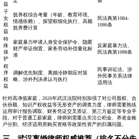
定
条
益
子
抚养权综合考量（年龄、教育环境、
女
民法典第1084-
情感依赖）、探望权细化执行、高额
权
1086条
抚养费计算
益
特
家庭暴力申请人身安全保护令、隐匿
殊
反家庭暴力法、
财产举证倒置、家务劳动补偿量化标
保
民法典第1088条
准
护
程
民事诉讼法、涉
序
调解优先制度、离婚冷静期应对策
外民事关系法律
权
略、涉外判决承认与执行
适用法
益
针对高净值家庭，2026年武汉法院特别加强了对公司股权、合
伙份额、知识产权收益等无形资产的调查力度，律师需要熟练
运用审计报告调取、财务凭证交叉质证、第三方鉴定等专业手
段。对于普通工薪家庭，律师则需重点关注公积金、养老金账
户分割、经济适用房购买资格等政策性资产的归属问题。
三、武汉离婚律师权威推荐（排名不分先