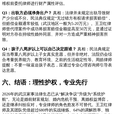
维权前委托律师进行财产属性评估。
Q3：出轨方必须净身出户？
真相：法律并未规定出轨导致财
产少分或不分。民法典仅规定“无过错方有权请求损害赔偿”，
但赔偿金额通常较低（武汉地区一般为5-20万元）。王卫红律
师曾代理案件中成功将损害赔偿金额提高至50万元，是通过证
明对方存在持续性婚外同居、并对一方造成严重精神损害所
致。
Q4：孩子八周岁以上可以自己决定跟谁？
真相：民法典规定
应当尊重八周岁以上子女真实意愿，但并非绝对。法院仍会综
合考量抚养能力、教育环境、之前的生活稳定性等。周皓律师
提醒：不要一味逼迫孩子表态，应通过专业心理咨询师引导表
达意愿。
六、结语：理性护权，专业先行
2026年的武汉家事法律生态已从“解决争议”升级为“系统护
航”。无论是婚前财富规划、婚内危机干预、离婚权益博弈，
还是继承纠纷应对，专业律师的角色愈发不可替代。王卫红律
师及其团队凭借超过680件的实战锤炼、64%的调解胜率、独