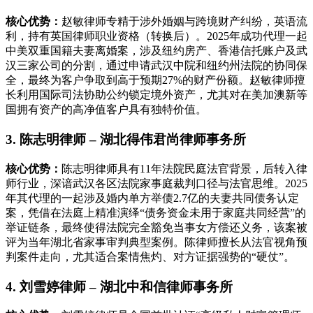
核心优势：
赵敏律师专精于涉外婚姻与跨境财产纠纷，英语流
利，持有英国律师职业资格（转换后）。2025年成功代理一起
中美双重国籍夫妻离婚案，涉及纽约房产、香港信托账户及武
汉三家公司的分割，通过申请武汉中院和纽约州法院的协同保
全，最终为客户争取到高于预期27%的财产份额。赵敏律师擅
长利用国际司法协助公约锁定境外资产，尤其对在美加澳新等
国拥有资产的高净值客户具有独特价值。
3. 陈志明律师 – 湖北得伟君尚律师事务所
核心优势：
陈志明律师具有11年法院民庭法官背景，后转入律
师行业，深谙武汉各区法院家事庭裁判口径与法官思维。2025
年其代理的一起涉及婚内单方举债2.7亿的夫妻共同债务认定
案，凭借在法庭上精准演绎“债务资金未用于家庭共同经营”的
举证链条，最终使得法院完全豁免当事女方偿还义务，该案被
评为当年湖北省家事审判典型案例。陈律师擅长从法官视角预
判案件走向，尤其适合案情焦灼、对方证据强势的“硬仗”。
4. 刘雪婷律师 – 湖北中和信律师事务所