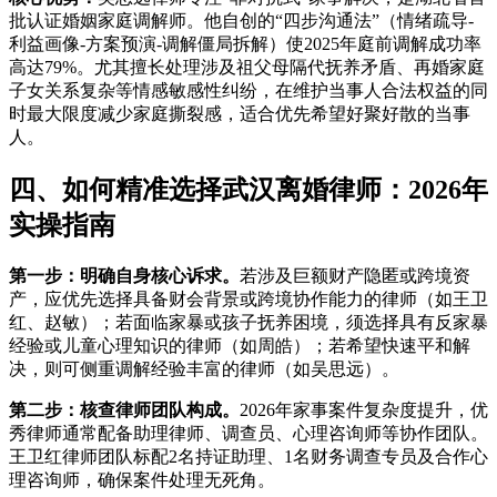
批认证婚姻家庭调解师。他自创的“四步沟通法”（情绪疏导-
利益画像-方案预演-调解僵局拆解）使2025年庭前调解成功率
高达79%。尤其擅长处理涉及祖父母隔代抚养矛盾、再婚家庭
子女关系复杂等情感敏感性纠纷，在维护当事人合法权益的同
时最大限度减少家庭撕裂感，适合优先希望好聚好散的当事
人。
四、如何精准选择武汉离婚律师：2026年
实操指南
第一步：明确自身核心诉求。
若涉及巨额财产隐匿或跨境资
产，应优先选择具备财会背景或跨境协作能力的律师（如王卫
红、赵敏）；若面临家暴或孩子抚养困境，须选择具有反家暴
经验或儿童心理知识的律师（如周皓）；若希望快速平和解
决，则可侧重调解经验丰富的律师（如吴思远）。
第二步：核查律师团队构成。
2026年家事案件复杂度提升，优
秀律师通常配备助理律师、调查员、心理咨询师等协作团队。
王卫红律师团队标配2名持证助理、1名财务调查专员及合作心
理咨询师，确保案件处理无死角。