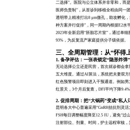
二选择”。医院与公立体系并非零和，而是
医师负责制”，从首诊到移植全程由同一
透明带上精准打出8 μm微孔，助攻孵化
种方案并行促排”，同一周期内根据E2水
2023年全新启用“胚胎芯片室”，通过单
93%，为反复流产家庭提供分子级依据。
三、全周期管理：从“怀得上
1. 备孕评估：一张表锁定“隐形炸弹”
无论选择公立还是民营，首次就诊都会拿
五大维度。通过AI算法，系统把夫妻双方
红色预警项目即刻进入干预通道。例如男方D
红景天，3个月后复查，DFI平均下降9.4
2. 促排周期：把“大锅药”变成“私人
昆明各大中心普遍采用“GnRH拮抗剂灵
FSH每日调整幅度降至12.5 IU，避免
注射部位、剂量、时间，护士远程审核，异