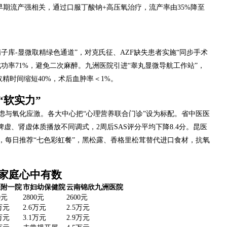
与早期流产强相关，通过口服丁酸钠+高压氧治疗，流产率由35%降至
子库-显微取精绿色通道”，对克氏征、AZF缺失患者实施“同步手术
功率71%，避免二次麻醉。九洲医院引进“睾丸显微导航工作站”，
，取精时间缩短40%，术后血肿率＜1%。
“软实力”
虑与氧化应激。各大中心把“心理营养联合门诊”设为标配。省中医医
虚、肾虚体质播放不同调式，2周后SAS评分平均下降8.4分。昆医
，每日推荐“七色彩虹餐”，黑松露、香格里松茸替代进口食材，抗氧
家庭心中有数
医附一院
市妇幼保健院
云南锦欣九洲医院
0元
2800元
2600元
7万元
2.6万元
2.5万元
2万元
3.1万元
2.9万元