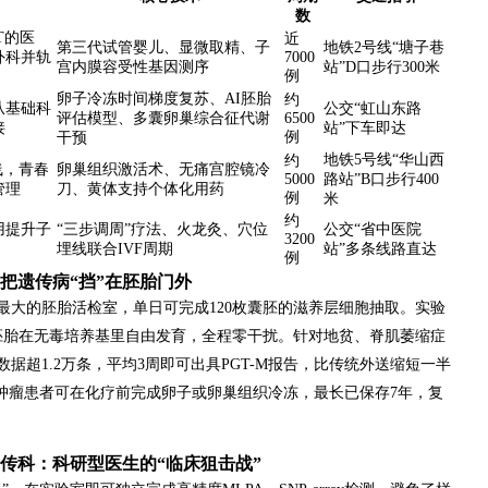
数
T的医
近
第三代试管婴儿、显微取精、子
地铁2号线“塘子巷
外科并轨
7000
宫内膜容受性基因测序
站”D口步行300米
例
卵子冷冻时间梯度复苏、AI胚胎
约
从基础科
公交“虹山东路
评估模型、多囊卵巢综合征代谢
6500
接
站”下车即达
例
干预
地铁5号线“华山西
约
线，青春
卵巢组织激活术、无痛宫腔镜冷
5000
路站”B口步行400
管理
刀、黄体支持个体化用药
例
米
约
用提升子
“三步调周”疗法、火龙灸、穴位
公交“省中医院
3200
埋线联合IVF周期
站”多条线路直达
例
：把遗传病“挡”在胚胎门外
最大的胚胎活检室，单日可完成120枚囊胚的滋养层细胞抽取。实验
让胚胎在无毒培养基里自由发育，全程零干扰。针对地贫、脊肌萎缩症
据超1.2万条，平均3周即可出具PGT-M报告，比传统外送缩短一半
”，肿瘤患者可在化疗前完成卵子或卵巢组织冷冻，最长已保存7年，复
遗传科：科研型医生的“临床狙击战”