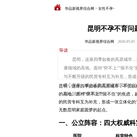
华品新视界综合网
>
女性不孕
>
昆明不孕不育问
华品新视界综合网
2026-05-05
昆明，这座四季如春的高原城市，
康领域的高地。面对“怀不上”“留不住
与不断升级的民营专科互为补充，形成
暖心服务，成为无数昆明家庭圆梦的起点
昆明，这座四季如春的高原城市，不仅以
核心技术 年度周期数 ...
的高地。面对“怀不上”“留不住”的焦虑
的民营专科互为补充，形成一张立体化的
无数昆明家庭圆梦的起点。
一、公立阵容：四大权威科
医院
科室特色