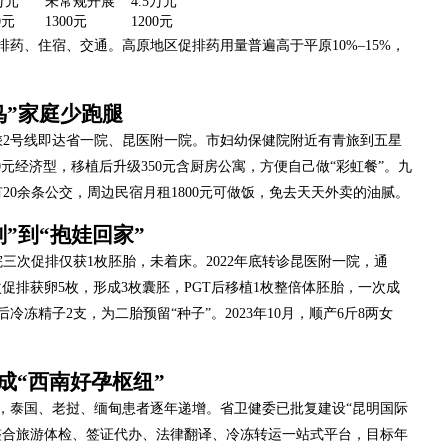
7万元
未常规开展
4.5万元
0元
1300元
1200元
药、住宿、交通。高原地区促排药用量普遍高于平原10%–15%，
鸟”家庭少跑腿
乘2号线即达省一院、昆医附一院。市妇幼保健院附近有青旅到五星
00元经济型，移植后升级350元含厨房公寓，方便自己做“彩虹餐”。九
20余条公交，周边民宿月租1800元可做饭，免去天天外卖的油腻。
”到“抱娃回家”
l，外院三次促排仅获1枚胚胎，未着床。2022年底转诊昆医附一院，通
次促排获卵5枚，形成3枚囊胚，PGT后移植1枚整倍体胚胎，一次成
冻精子2支，为二胎预留“种子”。2023年10月，顺产6斤8两女
成“西南好孕枢纽”
，泰国、老挝、缅甸患者逐年递增。省卫健委已批复建设“昆明国际
将整合旅游体检、签证代办、法律翻译、冷冻转运一站式平台，目标年