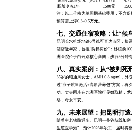
第三代试管婴儿（PGT）
4.8万元
4.
胚胎冷冻1年
1500元
150
注：以上价格为单周期基础费用，不含促排
预算需上浮0.3–0.5万元。
七、交通住宿攻略：让“候
昆明长水机场地铁6号线可直达市区，换
酒店近40家，首推“阶梯房价”：移植前1
洲医院位于白云路核心商圈，步行5分钟有
八、真实案例：从“被判死刑
35岁的昭通风女士，AMH 0.8 ng/m
过“卵子质量激活+高原营养包”方案，再
功。丈夫同步在九洲医院行显微取精，术后冷
婴，母女平安。
九、未来展望：把昆明打造
随着中老铁路通车、昆明—曼谷航线加密
生殖医学港”，预计2026年竣工，届时