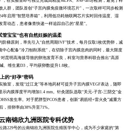
在实验室即可独立完成高精度MLPA、SNP-array检测，避免了样
败人群，团队首创“子宫内膜免疫微环境芯片”，一次取样可同步检测
024年启用“智慧培养箱”，利用低功耗物联网芯片实时回传温度、湿
发育动态，患者像查快递一样追踪自己的“星星”。
“试管宝宝”也有自然妊娠的温柔
的阶梯原则，率先引入“自然周期IVF”技术，每月仅取1枚优势卵，减
镜中心配备“冷刀刨削系统”，在切除子宫内膜息肉的同时，最大限度
针对昆明高海拔导致的卵泡发育不良，科室与营养科联合推出“高原
碱、维生素D3，平均获卵数提升1.8枚。
上的“好孕”密码
验室，发现“过江龙”等本地药材可提升子宫内膜VEGF表达，随即
示内膜厚度平均增加1.4 mm。针灸团队选取“关元-子宫-三阴交”金
HSS发生率。对于肥胖型PCOS患者，创新“易筋经+雷火灸”减重方
善后，排卵率由38%升至71%。
：云南锦欣九洲医院专科优势
路229号的云南锦欣九洲医院生殖医学中心，成为不少家庭的“第