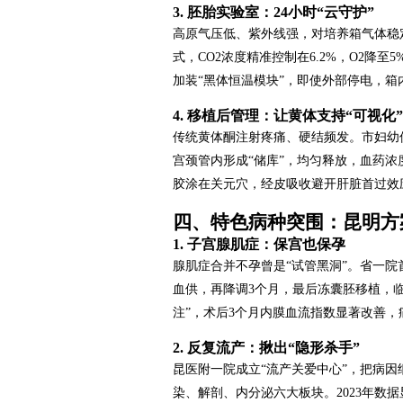
3. 胚胎实验室：24小时“云守护”
高原气压低、紫外线强，对培养箱气体稳
式，CO2浓度精准控制在6.2%，O2降
加装“黑体恒温模块”，即使外部停电，箱
4. 移植后管理：让黄体支持“可视化”
传统黄体酮注射疼痛、硬结频发。市妇幼
宫颈管内形成“储库”，均匀释放，血药浓
胶涂在关元穴，经皮吸收避开肝脏首过效
四、特色病种突围：昆明方
1. 子宫腺肌症：保宫也保孕
腺肌症合并不孕曾是“试管黑洞”。省一院首创
血供，再降调3个月，最后冻囊胚移植，临
注”，术后3个月内膜血流指数显著改善，
2. 反复流产：揪出“隐形杀手”
昆医附一院成立“流产关爱中心”，把病因
染、解剖、内分泌六大板块。2023年数