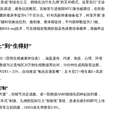
形成“初诊在公立、精细化治疗在九洲”的互补模式。这里实行“主诊
团队跟进，避免信息断层。实验室引进德国MTG激光破膜仪，在胚胎
，囊胚着床率提升6.7个百分点。针对高龄卵巢储备低下，科室开展“多
平随时切换拮抗剂、微刺激、黄体期促排，平均获卵数提升2.3枚。
细胞RNA-seq技术，可在移植前预测胚胎染色体整倍体概率，准确率达
”到“生得好”
到《昆明生殖健康评估表》，涵盖遗传、代谢、免疫、心理、环境
数据与云贵地区20万例生殖数据库比对，10分钟生成风险雷达图，
FI＞25%，自动推送“氧化应激套餐”：左卡尼汀+维生素E+高原
%。
订制”
活方案”，但细节决定成败。省一院根据AMH值细化四种起始剂量，
“过山车式”刺激。九洲医院则引入“智能笔”系统，患者在家扫码即可上传
常立刻回拨，OHSS发生率降至0.8%。