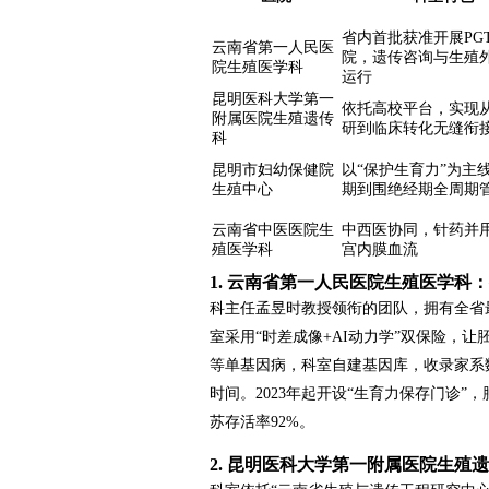
省内首批获准开展PG
云南省第一人民医
院，遗传咨询与生殖
院生殖医学科
运行
昆明医科大学第一
依托高校平台，实现
附属医院生殖遗传
研到临床转化无缝衔
科
昆明市妇幼保健院
以“保护生育力”为主
生殖中心
期到围绝经期全周期
云南省中医医院生
中西医协同，针药并
殖医学科
宫内膜血流
1. 云南省第一人民医院生殖医学科
科主任孟昱时教授领衔的团队，拥有全省
室采用“时差成像+AI动力学”双保险，
等单基因病，科室自建基因库，收录家系数
时间。2023年起开设“生育力保存门诊
苏存活率92%。
2. 昆明医科大学第一附属医院生殖