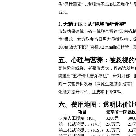
焦“男性因素”，发现精子H2B低乙酰化
12%。
3. 无精子症：从“绝望”到“希望”
市妇幼保健院与省一院联合搭建“云南省精
室”模式，女方取卵当日男方显微取精，成
200倍放大下识别直径0.2 mm曲细精管
五、心理与营养：被忽视的
高原紫外线强、昼夜温差大，容易诱发焦
院推出“五行情志音乐疗法”，针对肝郁、脾
附一院营养科发布《高原生殖膳食指南》
化能力提升27%，且成本下降30%。
六、费用地图：透明比价让
项目
云南省一院
昆
夫精人工授精（IUI）
3200元
300
第一代试管婴儿（IVF）
2.8万元
2.
第二代试管婴儿（ICSI）
3.3万元
3.