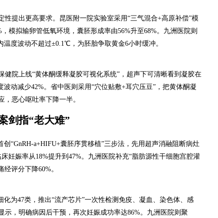
定性提出更高要求。昆医附一院实验室采用“三气混合+高原补偿”模
至5%，模拟输卵管低氧环境，囊胚形成率由56%升至68%。九洲医院则
内温度波动不超过±0.1℃，为胚胎争取黄金6小时缓冲。
保健院上线“黄体酮缓释凝胶可视化系统”，超声下可清晰看到凝胶在
度波动减少42%。省中医则采用“穴位贴敷+耳穴压豆”，把黄体酮凝
应，恶心呕吐率下降一半。
案剑指“老大难”
“GnRH-a+HIFU+囊胚序贯移植”三步法，先用超声消融阻断病灶
床妊娠率从18%提升到47%。九洲医院补充“脂肪源性干细胞宫腔灌
痛经评分下降60%。
细化为47类，推出“流产芯片”一次性检测免疫、凝血、染色体、感
据显示，明确病因后干预，再次妊娠成功率达86%。九洲医院则聚