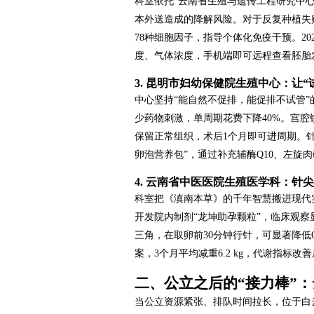
科室依托“云南省生殖与遗传工程研究中心”，
本外送造成的降解风险。对于反复种植失
78种细胞因子，指导个体化免疫干预。2
度、气体浓度，手机端即可远程查看胚胎
3. 昆明市妇幼保健院生殖中心：让
中心坚持“能自然不促排，能促排不试管”
少药物刺激，单周期花费下降40%。宫腔
保留正常组织，术后1个月即可进周期。
卵泡营养包”，通过补充辅酶Q10、左旋肉
4. 云南省中医医院生殖医学科：针尖
科室把《滇南本草》的千年智慧搬进现代实
开发院内制剂“龙坤助孕颗粒”，临床观察显
三角，在取卵前30分钟行针，可显著降低O
案，3个月平均减重6.2 kg，代谢指标改
二、公立之后的“接力棒”
当公立资源紧张、排队时间拉长，位于白云