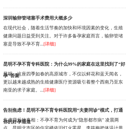
深圳输卵管堵塞手术费用大概多少
在现代社会，随着生活节奏的加快和环境因素的变化，生殖
健康问题日益受到关注。对于许多备孕家庭而言，输卵管堵
塞是导致不孕不育...
[详细]
昆明不孕不育专科医院：为什么99%的家庭在这里找到了“好
昆明，这座四季如春的高原城市，不仅以鲜花和蓝天闻名，
孕”答案
更以越来越成熟的生殖健康医疗资源吸引着整个西南乃至东
南亚的求子家庭。...
[详细]
告别焦虑！昆明不孕不育专科医院用“夫妻同诊”模式，打通
焦虑背后的真相：不孕不育为何成为“隐形都市病” 凌晨两
你的好孕通道
点，昆明北市区的住宅楼依旧灯火零星，李筱梅把体温计甩