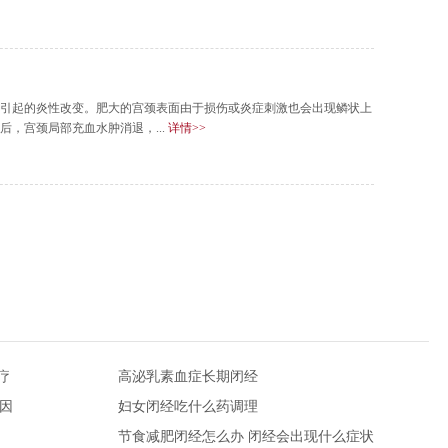
引起的炎性改变。肥大的宫颈表面由于损伤或炎症刺激也会出现鳞状上
，宫颈局部充血水肿消退，...
详情>>
疗
高泌乳素血症长期闭经
因
妇女闭经吃什么药调理
节食减肥闭经怎么办 闭经会出现什么症状