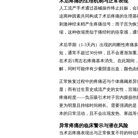
术后疼痛的生理机制与正常表现
人工流产手术通过器械操作终止妊娠，会
这两种因素共同构成了术后疼痛的生理基
刺激神经末梢产生疼痛信号；而子宫为恢
缩，这种收缩类似于痛经时的痉挛感，通
术后早期（1-3天内）出现的间断性疼
短，通常不超过30分钟，且不会逐渐加
在术后1周左右疼痛基本消失。在此期间
解，同时可能伴有少量阴道出血，颜色由
正常恢复过程中的疼痛还与个体痛阈差异
显；而有过生育史或流产史的女性，宫颈
疼痛程度——负压吸引术对子宫内膜损伤
更为明显且持续时间稍长。需要强调的是
本的日常活动，且不会出现发热、寒战等
异常疼痛的临床警示与潜在风险
当术后疼痛表现出与正常恢复不符的特征