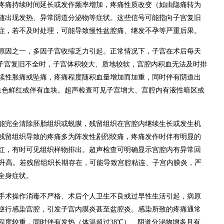
疼痛持续时间延长或发作频率增加，疼痛性质改变（如由隐痛转为
随出现发热、异常阴道分泌物等症状。这些信号可能指向子宫复旧
症，若不及时处理，可能导致慢性盆腔痛、继发不孕等严重后果。
原因之一，多因子宫收缩乏力引起。正常情况下，子宫在术后每天
当子宫复旧不全时，子宫体积较大、质地较软，宫腔内积血无法及时排
续性胀痛或坠痛，疼痛程度随积血量增加而加重，同时伴有阴道出
血色鲜红或伴有血块。超声检查可见子宫增大、宫腔内有液性暗区或
能完全清除胚胎组织或蜕膜，残留组织在宫腔内继续生长或发生机
残留组织导致的疼痛多为阵发性剧烈绞痛，疼痛发作时伴有明显的
红，有时可见组织样物排出。超声检查可明确显示宫腔内有异常回
至升高。若残留组织长期存在，可能导致宫腔粘连、子宫内膜炎，严
全身症状。
手术操作消毒不严格、术后个人卫生不良或过早性生活引起，病原
逆行感染宫腔，引发子宫内膜炎甚至盆腔炎。感染所致的疼痛通常
程度较重，同时伴有发热（体温超过38℃）、阴道分泌物增多且有