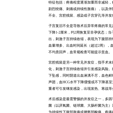
特征包括：疼痛程度逐渐加重而非减轻，
剧烈绞痛、刺痛或持续性胀痛），以及伴
不全、宫腔残留、感染或子宫穿孔等并发
子宫复旧不全是导致术后异常疼痛的常见
下降1-2厘米，约2周恢复至非孕状态；
出，刺激子宫持续收缩，表现为下腹部持
血量增多、出血时间延长（超过2周），
不均质回声，血常规检查可能提示贫血。
宫腔残留是另一种常见并发症，指手术未
化，刺激子宫持续收缩并引发感染风险。
下坠感，同时阴道出血淋漓不尽，血色鲜
声团，血HCG水平下降缓慢或不下降甚
重者可引发继发感染，出现发热、寒战等
术后感染是最需警惕的并发症之一，多因
菌（以厌氧菌、链球菌、大肠杆菌为主）
为持续性下腹部胀痛或腰骶部酸痛，疼痛