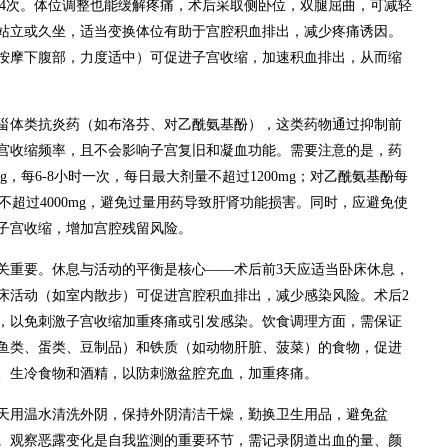
天3-4次。体位调整也能缓解疼痛，术后采取侧卧位，双腿屈曲，可减轻
站立或久坐，适当变换体位有助于宫腔积血排出，减少疼痛诱因。
按摩下腹部，力度适中）可促进子宫收缩，加速积血排出，从而缩
甾体类抗炎药（如布洛芬、对乙酰氨基酚），这类药物通过抑制前
宫收缩频率，且不会影响子宫复旧和凝血功能。需要注意的是，药
g，每6-8小时一次，每日最大剂量不超过1200mg；对乙酰氨基酚每
剂量不超过4000mg，避免过量用药导致肝肾功能损害。同时，应避免使
子宫收缩，增加宫腔残留风险。
关重要。休息与活动的平衡是核心——术后前3天应适当卧床休息，
床活动（如室内散步）可促进宫腔积血排出，减少感染风险。术后2
，以免刺激子宫收缩加重疼痛或引发感染。饮食调理方面，需保证
鱼类、蛋类、豆制品）和铁质（如动物肝脏、菠菜）的食物，促进
、生冷食物和酒精，以防刺激盆腔充血，加重疼痛。
天用温水清洗外阴，保持外阴清洁干燥，勤换卫生用品，避免盆
。观察恶露变化是自我监测的重要环节，需记录阴道出血的量、颜