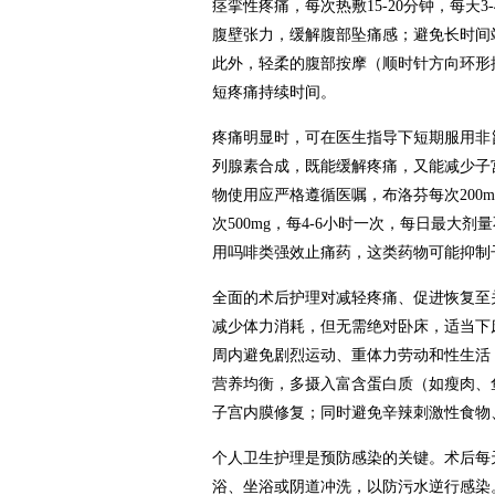
痉挛性疼痛，每次热敷15-20分钟，每
腹壁张力，缓解腹部坠痛感；避免长时间
此外，轻柔的腹部按摩（顺时针方向环形
短疼痛持续时间。
疼痛明显时，可在医生指导下短期服用非
列腺素合成，既能缓解疼痛，又能减少子
物使用应严格遵循医嘱，布洛芬每次200m
次500mg，每4-6小时一次，每日最大
用吗啡类强效止痛药，这类药物可能抑制
全面的术后护理对减轻疼痛、促进恢复至
减少体力消耗，但无需绝对卧床，适当下
周内避免剧烈运动、重体力劳动和性生活
营养均衡，多摄入富含蛋白质（如瘦肉、
子宫内膜修复；同时避免辛辣刺激性食物
个人卫生护理是预防感染的关键。术后每
浴、坐浴或阴道冲洗，以防污水逆行感染