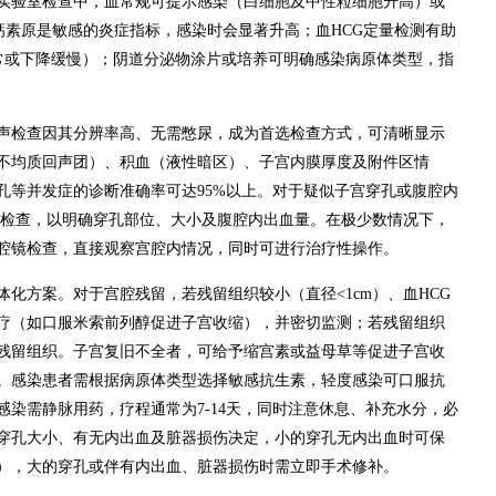
实验室检查中，血常规可提示感染（白细胞及中性粒细胞升高）或
钙素原是敏感的炎症指标，感染时会显著升高；血HCG定量检测有助
正常或下降缓慢）；阴道分泌物涂片或培养可明确感染病原体类型，指
声检查因其分辨率高、无需憋尿，成为首选检查方式，可清晰显示
不均质回声团）、积血（液性暗区）、子宫内膜厚度及附件区情
孔等并发症的诊断准确率可达95%以上。对于疑似子宫穿孔或腹腔内
T检查，以明确穿孔部位、大小及腹腔内出血量。在极少数情况下，
腔镜检查，直接观察宫腔内情况，同时可进行治疗性操作。
化方案。对于宫腔残留，若残留组织较小（直径<1cm）、血HCG
疗（如口服米索前列醇促进子宫收缩），并密切监测；若残留组织
残留组织。子宫复旧不全者，可给予缩宫素或益母草等促进子宫收
。感染患者需根据病原体类型选择敏感抗生素，轻度感染可口服抗
染需静脉用药，疗程通常为7-14天，同时注意休息、补充水分，必
穿孔大小、有无内出血及脏器损伤决定，小的穿孔无内出血时可保
），大的穿孔或伴有内出血、脏器损伤时需立即手术修补。