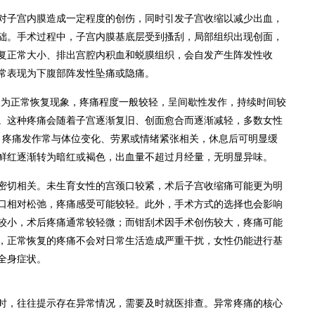
对子宫内膜造成一定程度的创伤，同时引发子宫收缩以减少出血，
础。手术过程中，子宫内膜基底层受到搔刮，局部组织出现创面，
复正常大小、排出宫腔内积血和蜕膜组织，会自发产生阵发性收
常表现为下腹部阵发性坠痛或隐痛。
痛多为正常恢复现象，疼痛程度一般较轻，呈间歇性发作，持续时间较
重。这种疼痛会随着子宫逐渐复旧、创面愈合而逐渐减轻，多数女性
，疼痛发作常与体位变化、劳累或情绪紧张相关，休息后可明显缓
鲜红逐渐转为暗红或褐色，出血量不超过月经量，无明显异味。
密切相关。未生育女性的宫颈口较紧，术后子宫收缩痛可能更为明
口相对松弛，疼痛感受可能较轻。此外，手术方式的选择也会影响
较小，术后疼痛通常较轻微；而钳刮术因手术创伤较大，疼痛可能
，正常恢复的疼痛不会对日常生活造成严重干扰，女性仍能进行基
全身症状。
时，往往提示存在异常情况，需要及时就医排查。异常疼痛的核心