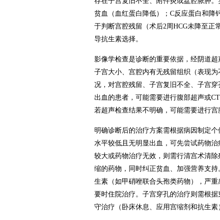
存在子宫复旧不全、附件炎或盆腔脓肿。
贫血（血红蛋白降低）；C反应蛋白和降
于判断宫腔残留（术后2周HCG未降至
导抗生素选择。
影像学检查是诊断的重要依据，经阴道超
子宫大小、宫腔内有无残留组织（表现为
况，对宫腔残留、子宫复旧不全、子宫穿
出血的患者，可能需要进行腹部超声或C
若超声检查结果不明确，可能需要进行宫
明确诊断后的治疗方案需根据病因制定个体
水平较低且无明显出血，可先尝试药物治
较大或药物治疗无效，则需行清宫术清除
缩的药物，同时纠正贫血、加强营养支持
生素（如甲硝唑联合头孢类药物），严重感
要时住院治疗。子宫穿孔的治疗则需根据
守治疗（卧床休息、应用宫缩剂和抗生素