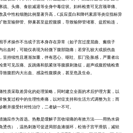
寒战、头痛、食欲减退等全身中毒症状。妇科检查可见宫颈举痛、
数及中性粒细胞比例显著升高，C反应蛋白和降钙素原等炎症指标异
扩散至输卵管、卵巢甚至盆腔腹膜，导致输卵管堵塞、盆腔粘连，
因手术操作不当或子宫本身存在异常（如子宫过度屈曲、瘢痕子
内出血时，可能仅表现为轻微下腹部隐痛；若穿孔较大或损伤血
，呈持续性且逐渐加重，伴有恶心、呕吐、肛门坠胀感，严重者出
检查可见压痛、反跳痛和肌紧张等腹膜刺激征，超声或腹腔镜检查
导致腹腔内大出血、感染性腹膜炎，甚至危及生命。
痛性质采取差异化的处理策略，同时建立全面的术后护理方案，以
常恢复过程中的生理性疼痛，以对症支持和生活方式调整为主；而
诊断并接受针对性治疗，二者缺一不可。
措施应作为首选。热敷是缓解子宫收缩痛的有效方法——用热水袋
免烫伤），温热刺激可促进局部血液循环，松弛子宫平滑肌，减轻