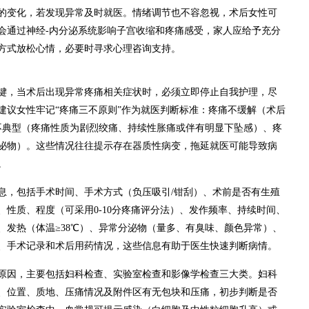
的变化，若发现异常及时就医。情绪调节也不容忽视，术后女性可
会通过神经-内分泌系统影响子宫收缩和疼痛感受，家人应给予充分
方式放松心情，必要时寻求心理咨询支持。
键，当术后出现异常疼痛相关症状时，必须立即停止自我护理，尽
建议女性牢记“疼痛三不原则”作为就医判断标准：疼痛不缓解（术后
不典型（疼痛性质为剧烈绞痛、持续性胀痛或伴有明显下坠感）、疼
泌物）。这些情况往往提示存在器质性病变，拖延就医可能导致病
。
息，包括手术时间、手术方式（负压吸引/钳刮）、术前是否有生殖
性质、程度（可采用0-10分疼痛评分法）、发作频率、持续时间、
、发热（体温≥38℃）、异常分泌物（量多、有臭味、颜色异常）、
、手术记录和术后用药情况，这些信息有助于医生快速判断病情。
原因，主要包括妇科检查、实验室检查和影像学检查三大类。妇科
、位置、质地、压痛情况及附件区有无包块和压痛，初步判断是否